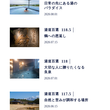
日常の先にある湯の
パラダイス
2026.08.01
118.5
湯道百選
鶴への恩返し
2026.07.15
118
湯道百選
大切な人に贈りたくなる
良泉
2026.07.01
117.5
湯道百選
自然と営みが調和する場所
2026.06.15