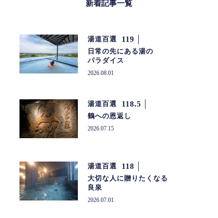
新着記事一覧
119
湯道百選
日常の先にある湯の
パラダイス
2026.08.01
118.5
湯道百選
鶴への恩返し
2026.07.15
118
湯道百選
大切な人に贈りたくなる
良泉
2026.07.01