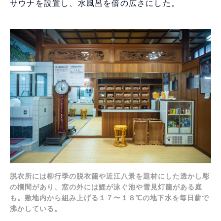
サウナを設置し、水風呂を倍の広さにした。
脱衣所には柳行季の脱衣籠や近江八景を題材にした透かし彫
の欄間があり、窓の外には鯉が泳ぐ池や雪見灯籠がある庭
も。敷地内から組み上げる１７〜１８℃の地下水を毎日薪で
沸かしている。