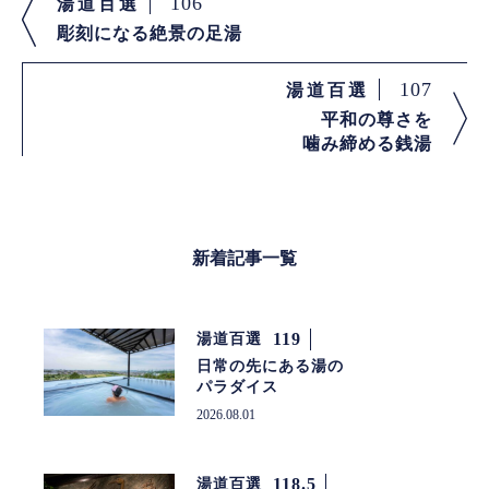
106
湯道百選
彫刻になる絶景の足湯
107
湯道百選
平和の尊さを
噛み締める銭湯
新着記事一覧
119
湯道百選
日常の先にある湯の
パラダイス
2026.08.01
118.5
湯道百選