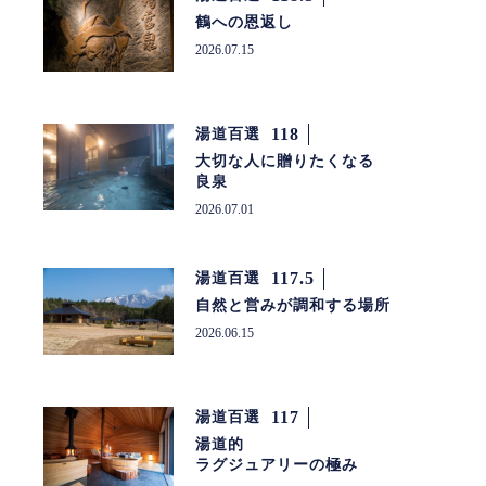
鶴への恩返し
2026.07.15
118
湯道百選
大切な人に贈りたくなる
良泉
2026.07.01
117.5
湯道百選
自然と営みが調和する場所
2026.06.15
117
湯道百選
湯道的
ラグジュアリーの極み