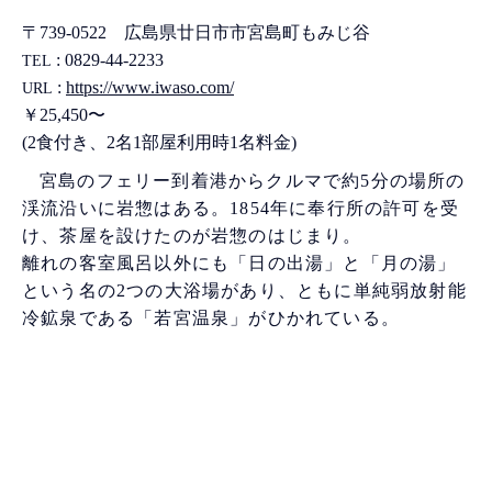
〒739-0522 広島県廿日市市宮島町もみじ谷
: ‭0829-44-2233
TEL
:
https://www.iwaso.com/
URL
￥25,450〜
(2食付き、2名1部屋利用時1名料金)
宮島のフェリー到着港からクルマで約5分の場所の
渓流沿いに岩惣はある。1854年に奉行所の許可を受
け、茶屋を設けたのが岩惣のはじまり。
離れの客室風呂以外にも「日の出湯」と「月の湯」
という名の2つの大浴場があり、ともに単純弱放射能
冷鉱泉である「若宮温泉」がひかれている。