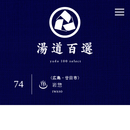
広島・廿日市
74
岩惣
IWASO