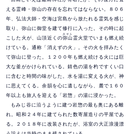
える霊峰・弥山の存在を忘れてはならない。８０６
年、弘法大師・空海は宮島から放たれる霊気を感じ
取り、弥山に御堂を建て修行に入った。その時に起
みせん
こした火が、山頂近くの
弥山
霊火堂でいまも燃え続
けている。通称「消えずの火」。その火を拝みたく
て弥山に登った。１２００年も燃え続ける火には巨
大な釜がかけられている。錆色の湯を杓ですくい口
に含むと時間の味がした。水を湯に変える火が、神
に思えてくる。余韻を心に遺しながら、麓で１６０
年以上も旅人を迎える「岩惣」の湯に浸かった。
もみじ谷に沿うように建つ岩惣の最も奥にある離
れ。昭和２４年に建てられた数寄屋造りの平屋であ
る。２０１８年に改装されたが、浴室の大正浪漫漂
う設えは当時のまま残されている。