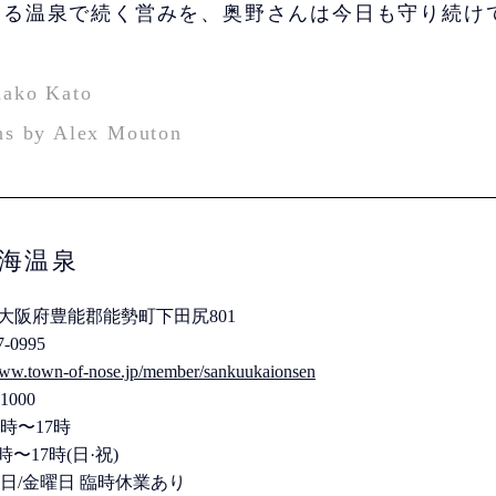
る温泉で続く営みを、奥野さんは今日も守り続け
hako Kato
hs by Alex Mouton
海温泉
23 大阪府豊能郡能勢町下田尻801
7-0995
www.town-of-nose.jp/member/sankuukaionsen
000
時〜17時
時(日·祝)
日/金曜日 臨時休業あり