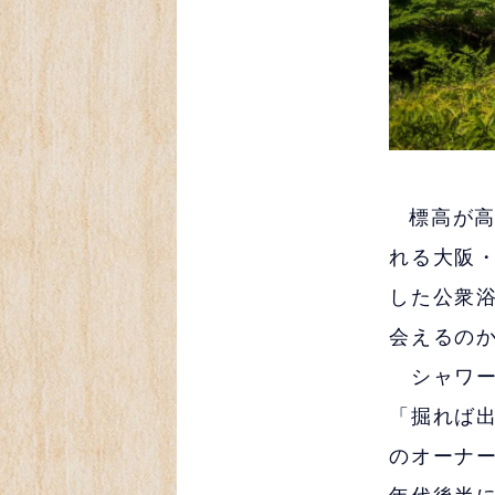
標高が
れる大阪
した公衆
会えるの
シャワー
「掘れば
のオーナ