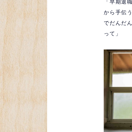
「早期退
から手伝
でだんだ
って」