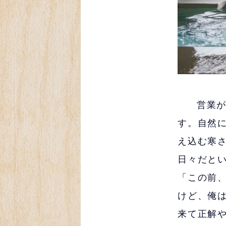
営業が
す。自然
え込む寒
日々だと
「この前
けど、俺
来て正解