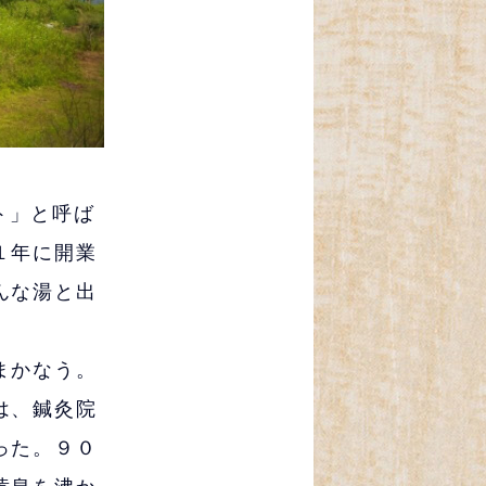
ト」と呼ば
１年に開業
んな湯と出
まかなう。
は、鍼灸院
った。９０