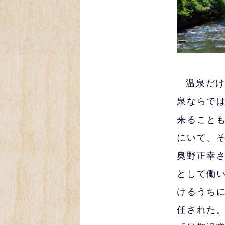
温泉だ
泉ならで
来ること
にいて、
奥野正幸
として働
けるうち
任された