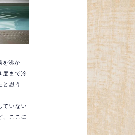
湯を沸か
４度まで冷
たと思う
していない
ど、ここに