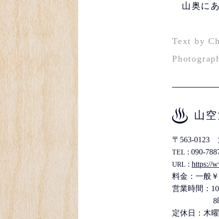
山奥にあ
Text by C
Photograp
山空
〒563-01
: 090-788
TEL
:
https://
URL
料金：一般￥1
営業時間：10
8時〜17
定休日：木曜