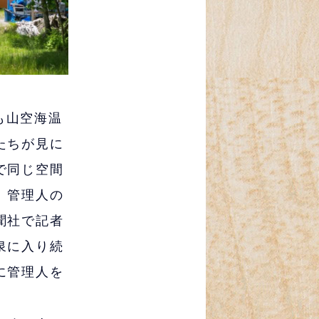
も山空海温
たちが見に
で同じ空間
、管理人の
聞社で記者
泉に入り続
に管理人を