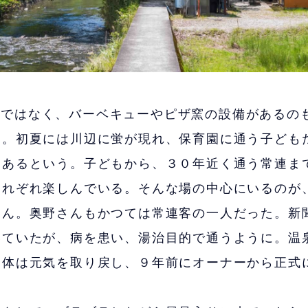
けではなく、バーベキューやピザ窯の設備があるの
は。初夏には川辺に蛍が現れ、保育園に通う子ども
もあるという。子どもから、３０年近く通う常連ま
それぞれ楽しんでいる。そんな場の中心にいるのが
さん。奥野さんもかつては常連客の一人だった。新
いていたが、病を患い、湯治目的で通うように。温
に体は元気を取り戻し、９年前にオーナーから正式
。