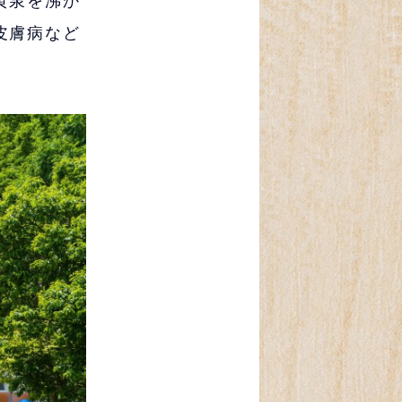
黄泉を沸か
皮膚病など