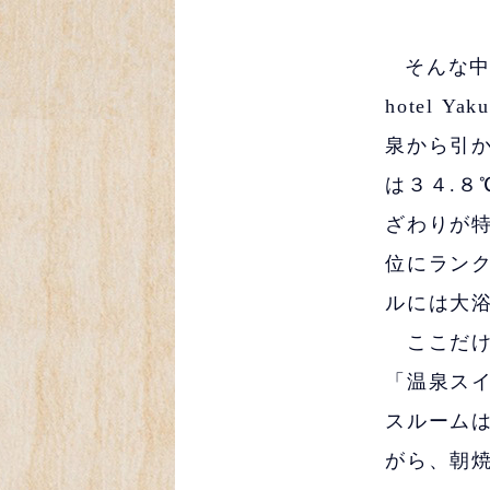
そんな中
hotel 
泉から引
は３４.
ざわりが
位にラン
ルには大
ここだけ
「温泉ス
スルーム
がら、朝