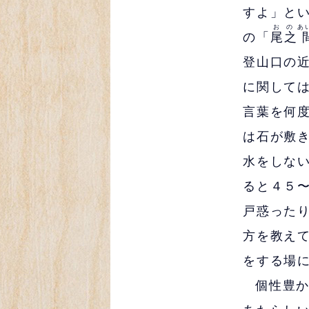
すよ」と
おの
あ
の「
尾之
登山口の
に関して
言葉を何
は石が敷
水をしな
ると４５
戸惑った
方を教え
をする場
個性豊