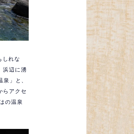
もしれな
。浜辺に湧
温泉」と、
からアクセ
はの温泉