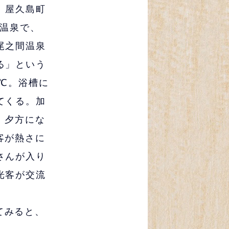
、屋久島町
温泉で、
尾之間温泉
る」という
℃。浴槽に
てくる。加
。夕方にな
客が熱さに
さんが入り
光客が交流
てみると、