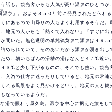
いう話も。観光客からも人気が高い温泉のひとつが
いだ
間
温泉」。およそ３５０年前に発見されたと伝わる
近くにあるので山帰りの人もよく利用するそうだ。
は、地元の人からも「熱くて入れない」「すぐに出
度か聞いた。無色透明の単純硫黄泉で源泉は４９.５
き詰められていて、そのあいだから源泉が湧き出し
いため、朝いちばんの浴槽の湯はなんと４７℃近い
〜４３℃と少し下がるものの、それでも熱い。観光
り、入浴の仕方に迷ったりしていると、地元の常連
てくれる風景をよく見かけるという。地元の人と観
にもなっているようだ。
かな湯で賑わう屋久島。温泉を中心に据えた旅をし