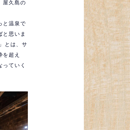
、屋久島の
っと温泉で
ばと思いま
a」とは、サ
枠を超え
なっていく