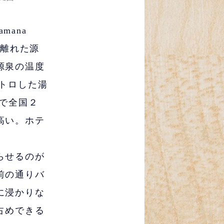
ana
ｍ離れた源
源泉の温度
トロした湯
で全国２
高い。ホテ
らせるのが
前の通りバ
に浸かりな
占めできる