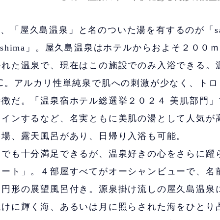
、「屋久島温泉」と名のついた湯を有するのが「sam
Yakushima」。屋久島温泉はホテルからおよそ２００
かれた温泉で、現在はこの施設でのみ入浴できる。
８℃。アルカリ性単純泉で肌への刺激が少なく、トロ
特徴だ。「温泉宿ホテル総選挙２０２４ 美肌部門」
クインするなど、名実ともに美肌の湯として人気が
浴場、露天風呂があり、日帰り入浴も可能。
でも十分満足できるが、温泉好きの心をさらに躍
イート」。４部屋すべてがオーシャンビューで、名
は円形の展望風呂付き。源泉掛け流しの屋久島温泉
焼けに輝く海、あるいは月に照らされた海をひとり