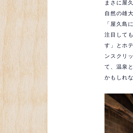
まさに屋
自然の雄
「屋久島
注目して
す」とホテ
ンスクリ
て、温泉
かもしれ