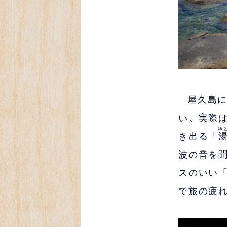
屋久島
い。実際
ゆ
き出る「
波の音を
スのいい
で旅の疲