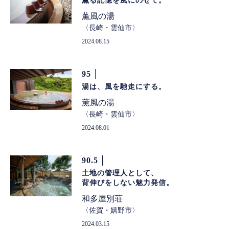
薫る記憶を風にのせて。
薫風の湯
長崎・雲仙市
2024.08.15
95
湯は、風を馳走にする。
薫風の湯
長崎・雲仙市
2024.08.01
90.5
土地の管理人として、
背伸びをしない魅力発信。
和多屋別荘
佐賀・嬉野市
2024.03.15