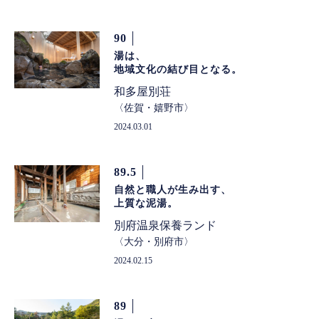
90
湯は、
地域文化の結び目となる。
和多屋別荘
佐賀・嬉野市
2024.03.01
89.5
自然と職人が生み出す、
上質な泥湯。
別府温泉保養ランド
大分・別府市
2024.02.15
89