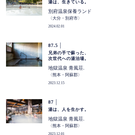
湯は、生きている。
別府温泉保養ランド
大分・別府市
2024.02.01
87.5
兄弟の手で蘇った、
次世代への湯治場。
地獄温泉 青風荘.
熊本・阿蘇郡
2023.12.15
87
湯は、人を生かす。
地獄温泉 青風荘.
熊本・阿蘇郡
2023.12.01