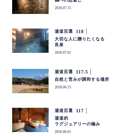
鶴への恩返し
2026.07.15
118
湯道百選
大切な人に贈りたくなる
良泉
2026.07.01
117.5
湯道百選
自然と営みが調和する場所
2026.06.15
117
湯道百選
湯道的
ラグジュアリーの極み
2026.06.01