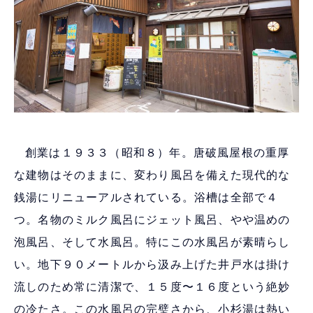
創業は１９３３（昭和８）年。唐破風屋根の重厚
な建物はそのままに、変わり風呂を備えた現代的な
銭湯にリニューアルされている。浴槽は全部で４
つ。名物のミルク風呂にジェット風呂、やや温めの
泡風呂、そして水風呂。特にこの水風呂が素晴らし
い。地下９０メートルから汲み上げた井戸水は掛け
流しのため常に清潔で、１５度〜１６度という絶妙
の冷たさ。この水風呂の完璧さから、小杉湯は熱い