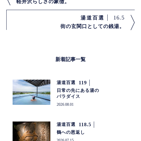
軽井沢らしさの象徴。
16.5
湯道百選
街の玄関口としての銭湯。
新着記事一覧
119
湯道百選
日常の先にある湯の
パラダイス
2026.08.01
118.5
湯道百選
鶴への恩返し
2026.07.15