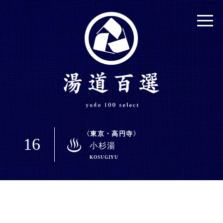
東京・高円寺
16
小杉湯
KOSUGIYU