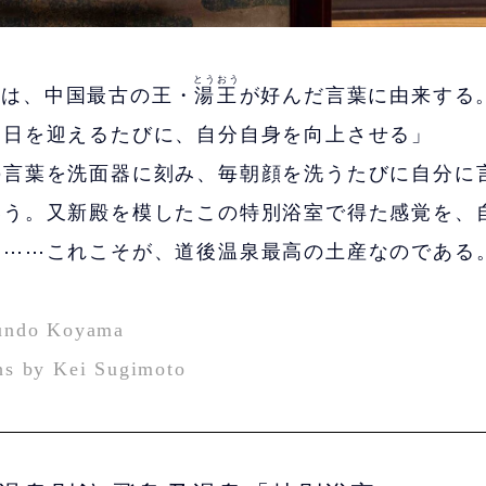
とうおう
とは、中国最古の王・
湯王
が好んだ言葉に由来する
一日を迎えるたびに、自分自身を向上させる」
の言葉を洗面器に刻み、毎朝顔を洗うたびに自分に
いう。又新殿を模したこの特別浴室で得た感覚を、
る⋯⋯これこそが、道後温泉最高の土産なのである
undo Koyama
hs by Kei Sugimoto