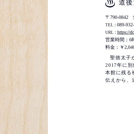
道後
〒790-08
: 089-932
TEL
:
https://
URL
営業時間：6
料金：￥2,04
聖徳太子
2017年
本館に残る
伝えから、