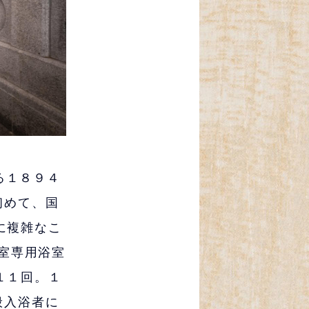
る１８９４
初めて、国
に複雑なこ
室専用浴室
１１回。１
般入浴者に