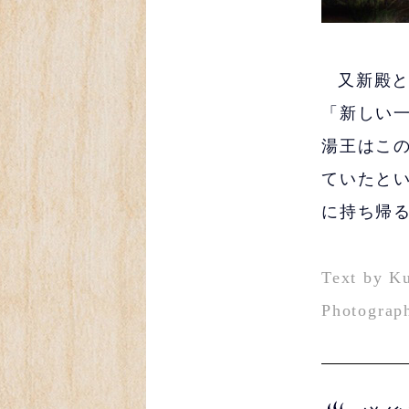
又新殿
「新しい
湯王はこ
ていたと
に持ち帰
Text by K
Photograp