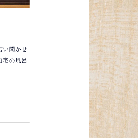
。
言い聞かせ
自宅の風呂
。