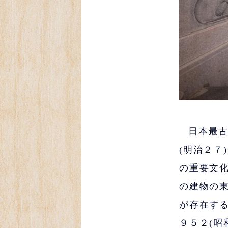
日本最
(明治２７
の重要文
の建物の
が存在す
９５２(昭