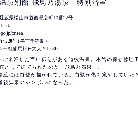
温泉別館 飛鳥乃湯泉「特別浴室」
42 愛媛県松山市道後湯之町19番22号
-1126
dogo.jp/onsen
時~22時（事前予約制）
0(一組使用料)+大人￥1,690
がご来浴した言い伝えがある道後温泉。本館の保存修理
に別館として建てられたのが「飛鳥乃湯泉」。
襖絵には白鷺が描かれている。白鷺が傷を癒やしていた
道後温泉のシンボルになった。