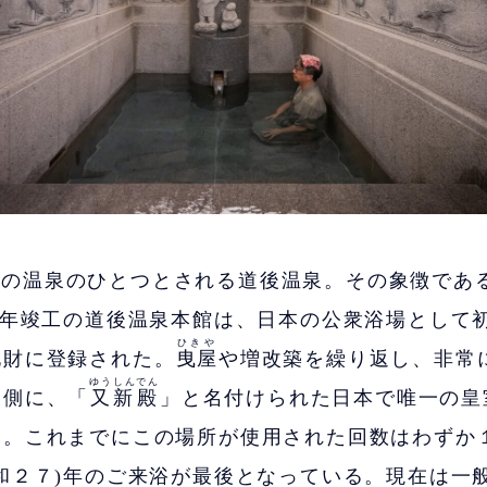
古の温泉のひとつとされる道後温泉。その象徴であ
)年竣工の道後温泉本館は、日本の公衆浴場として
ひきや
化財に登録された。
曳屋
や増改築を繰り返し、非常
ゆうしんでん
東側に、「
又新殿
」と名付けられた日本で唯一の皇
る。これまでにこの場所が使用された回数はわずか
和２７)年のご来浴が最後となっている。現在は一