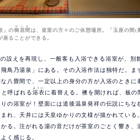
おいま
殿」の
御居間
は、皇室の方々のご休憩場所。「玉座の間(
が座ることができる。
その設えを再現し、一般客も入浴できる浴室が、別
「飛鳥乃湯泉」にある。その入浴作法は独特だ。ま
爛な八畳間で、一定以上の身分の方が入浴のときに
よくい
」と呼ばれる
浴衣
に着替える。襖を開ければ、板の
くりの浴室が！壁面には道後温泉発祥の伝説にちな
刻まれ、天井には天皇ゆかりの文様が描かれている
浸かる。注がれる湯の音だけが茶室のごとく響き、
地よく感じる。