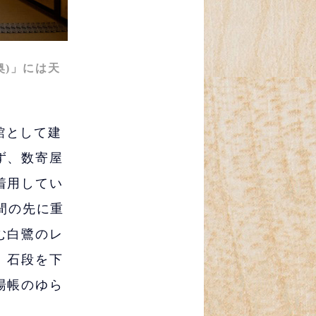
奥)」には天
館として建
ず、数寄屋
着用してい
間の先に重
む白鷺のレ
。石段を下
湯帳のゆら