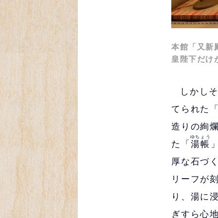
本館「又新
皇陛下だけ
しかし
てられた
造りの絢
ゆちょう
た「
湯帳
厚な石づ
リーフが
り、湯に
ぎすら心