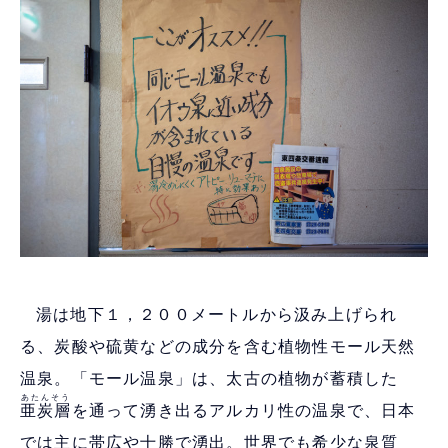
湯は地下１，２００メートルから汲み上げられ
る、炭酸や硫黄などの成分を含む植物性モール天然
温泉。「モール温泉」は、太古の植物が蓄積した
あたんそう
亜炭層
を通って湧き出るアルカリ性の温泉で、日本
では主に帯広や十勝で湧出。世界でも希少な泉質