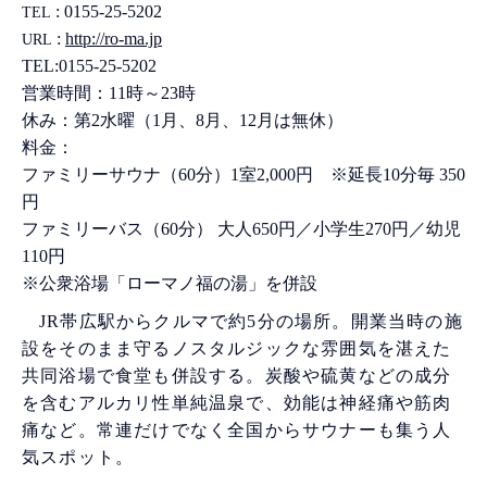
: 0155-25-5202
TEL
:
http://ro-ma.jp
URL
TEL:0155-25-5202
営業時間：11時～23時
休み：第2水曜（1月、8月、12月は無休）
料金：
ファミリーサウナ（60分）1室2,000円 ※延長10分毎 350
円
ファミリーバス（60分） 大人650円／小学生270円／幼児
110円
※公衆浴場「ローマノ福の湯」を併設
JR帯広駅からクルマで約5分の場所。開業当時の施
設をそのまま守るノスタルジックな雰囲気を湛えた
共同浴場で食堂も併設する。炭酸や硫黄などの成分
を含むアルカリ性単純温泉で、効能は神経痛や筋肉
痛など。常連だけでなく全国からサウナーも集う人
気スポット。