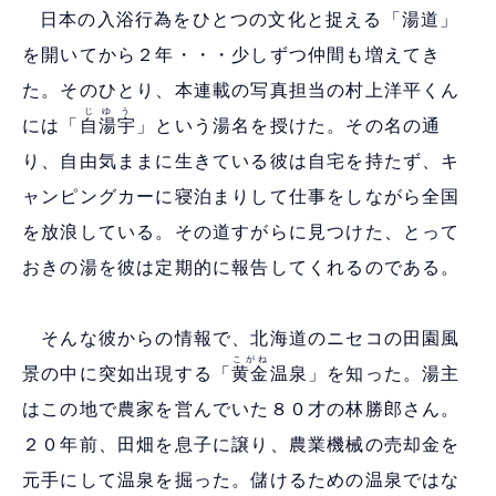
日本の入浴行為をひとつの文化と捉える「湯道」
を開いてから２年・・・少しずつ仲間も増えてき
た。そのひとり、本連載の写真担当の村上洋平くん
じゆう
には「
自湯宇
」という湯名を授けた。その名の通
り、自由気ままに生きている彼は自宅を持たず、キ
ャンピングカーに寝泊まりして仕事をしながら全国
を放浪している。その道すがらに見つけた、とって
おきの湯を彼は定期的に報告してくれるのである。
そんな彼からの情報で、北海道のニセコの田園風
こがね
景の中に突如出現する「
黄金
温泉」を知った。湯主
はこの地で農家を営んでいた８０才の林勝郎さん。
２０年前、田畑を息子に譲り、農業機械の売却金を
元手にして温泉を掘った。儲けるための温泉ではな