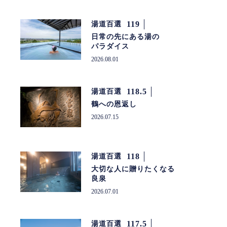
119
湯道百選
日常の先にある湯の
パラダイス
2026.08.01
118.5
湯道百選
鶴への恩返し
2026.07.15
118
湯道百選
大切な人に贈りたくなる
良泉
2026.07.01
117.5
湯道百選