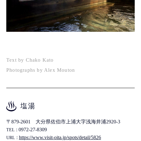
Text by Chako Kato
Photographs by Alex Mouton
塩湯
〒879-2601 大分県佐伯市上浦大字浅海井浦2920-3
: 0972-27-8309
TEL
:
https://www.visit-oita.jp/spots/detail/5826
URL