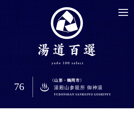
山形・鶴岡市
76
湯殿山参籠所 御神湯
YUDONOSAN SANROJYO GOSHINYU