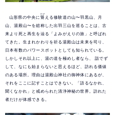
そび
山形県の中央に
聳
える修験道の山〜羽黒山、月
山、湯殿山〜を総称した出羽三山を巡ることは、古
来より死と再生を辿る「よみがえりの旅」と呼ばれ
てきた。生まれかわりを祈る湯殿山は未来を司り、
日本有数のパワースポットとしても知られている。
しかしそれ以上に、湯の道を極めし者なら、 詣でず
して、なにも始まらないと思えるほど、訪れる価値
のある場所。理由は湯殿山神社の御神体にあるが、
それをここに記すことはできない。「語るなかれ、
聞くなかれ」と戒められた清浄神秘の世界。訪れた
者だけが体感できる。