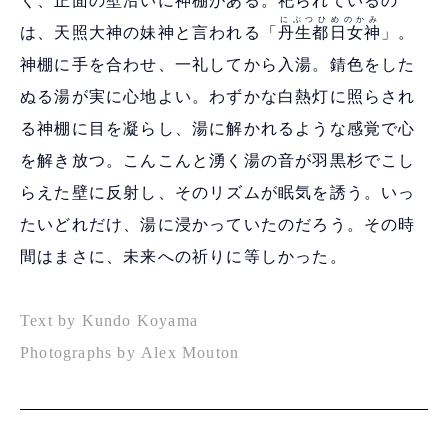
く、正面の壁沿いに神棚がある。祀られているの
にぶつひめのかみ
は、天照大神の妹神と言われる「
丹生都日女神
」。
神棚に手を合わせ、一礼してから入湯。錆色をした
ぬる湯が実に心地よい。わずかな白熱灯に照らされ
る神棚に目を凝らし、湯に解かれるような感覚で心
を解き放つ。こんこんと湧く湯の音が羽黒杉でこし
らえた壁に反射し、そのリズムが眠気を誘う。いっ
たいどれだけ、湯に浸かっていたのだろう。その時
間はまさに、未来への祈りに等しかった。
Text by Kundo Koyama
Photographs by Alex Mouton