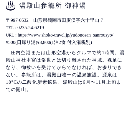
湯殿山参籠所 御神湯
〒997-0532 山形県鶴岡市田麦俣字六十里山 7
: 0235-54-6219
TEL
:
https://www.shoko-travel.jp/yudonosan_sanrousyo/
URL
¥500(日帰り湯)¥8,800(1泊2食 付入湯税別)
庄内空港または山形空港からクルマで約1時間。湯
殿山神社本宮は俗世とは切り離された神域。裸足に
なり、御祓いを受けてからでなければ、お参りでき
ない。参籠所は、湯殿山唯一の温泉施設。源泉は
18°Cの二酸化炭素鉱泉。湯殿山は6月〜11月上旬ま
での開山。