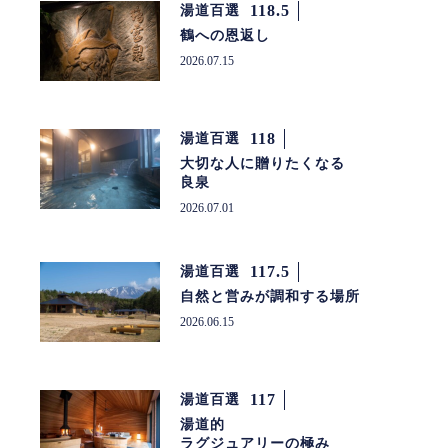
118.5
湯道百選
鶴への恩返し
2026.07.15
118
湯道百選
大切な人に贈りたくなる
良泉
2026.07.01
117.5
湯道百選
自然と営みが調和する場所
2026.06.15
117
湯道百選
湯道的
ラグジュアリーの極み