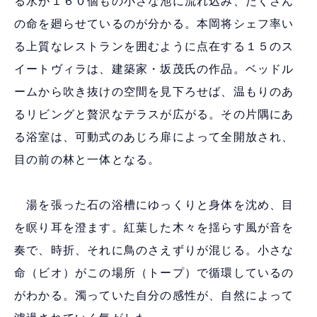
る水が１６０個もの小さな池に流れ込み、たくさん
の命を廻らせているのが分かる。本岡将シェフ率い
る上質なレストランを囲むように点在する１５のス
イートヴィラは、建築家・坂茂氏の作品。ベッドル
ームから吹き抜けの空間を見下ろせば、温もりのあ
るリビングと贅沢なテラスが広がる。その片隅にあ
る浴室は、可動式のあじろ扉によって全開放され、
目の前の林と一体となる。
湯を張った石の浴槽にゆっくりと身体を沈め、目
を瞑り耳を澄ます。紅葉した木々を揺らす風が音を
奏で、時折、それに鳥のさえずりが混じる。小さな
命（ビオ）がこの場所（トープ）で循環しているの
がわかる。濁っていた自分の感性が、自然によって